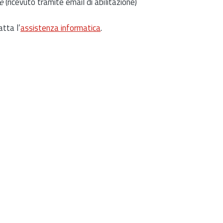
e
(ricevuto tramite email di abilitazione)
atta l’
assistenza informatica
.