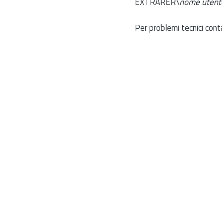
EXTRARER\
nome utent
Per problemi tecnici cont