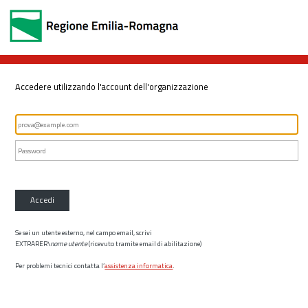
Accedere utilizzando l'account dell'organizzazione
Accedi
Se sei un utente esterno, nel campo email, scrivi
EXTRARER\
nome utente
(ricevuto tramite email di abilitazione)
Per problemi tecnici contatta l’
assistenza informatica
.