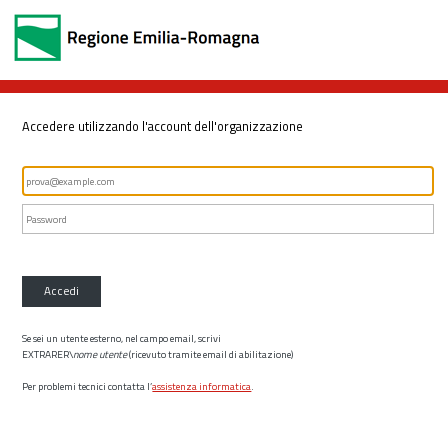
Accedere utilizzando l'account dell'organizzazione
Accedi
Se sei un utente esterno, nel campo email, scrivi
EXTRARER\
nome utente
(ricevuto tramite email di abilitazione)
Per problemi tecnici contatta l’
assistenza informatica
.