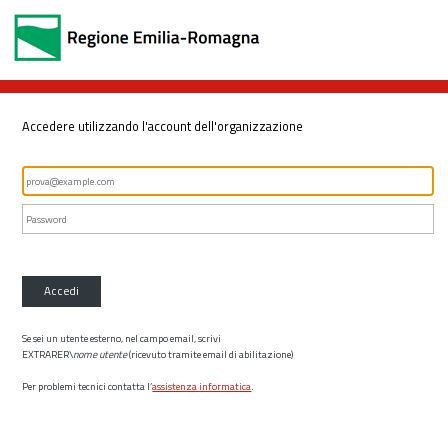
Accedere utilizzando l'account dell'organizzazione
Accedi
Se sei un utente esterno, nel campo email, scrivi
EXTRARER\
nome utente
(ricevuto tramite email di abilitazione)
Per problemi tecnici contatta l’
assistenza informatica
.