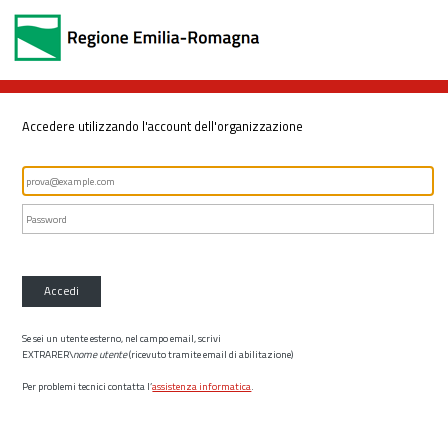
Accedere utilizzando l'account dell'organizzazione
Accedi
Se sei un utente esterno, nel campo email, scrivi
EXTRARER\
nome utente
(ricevuto tramite email di abilitazione)
Per problemi tecnici contatta l’
assistenza informatica
.