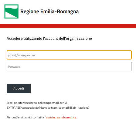
Accedere utilizzando l'account dell'organizzazione
Accedi
Se sei un utente esterno, nel campo email, scrivi
EXTRARER\
nome utente
(ricevuto tramite email di abilitazione)
Per problemi tecnici contatta l’
assistenza informatica
.