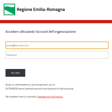
Accedere utilizzando l'account dell'organizzazione
Accedi
Se sei un utente esterno, nel campo email, scrivi
EXTRARER\
nome utente
(ricevuto tramite email di abilitazione)
Per problemi tecnici contatta l’
assistenza informatica
.