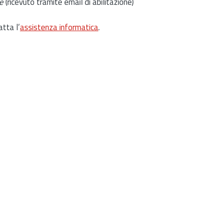
e
(ricevuto tramite email di abilitazione)
atta l’
assistenza informatica
.