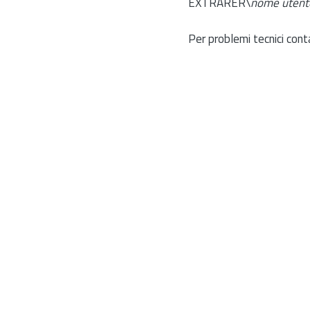
EXTRARER\
nome utent
Per problemi tecnici cont