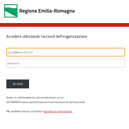
Accedere utilizzando l'account dell'organizzazione
Accedi
Se sei un utente esterno, nel campo email, scrivi
EXTRARER\
nome utente
(ricevuto tramite email di abilitazione)
Per problemi tecnici contatta l’
assistenza informatica
.