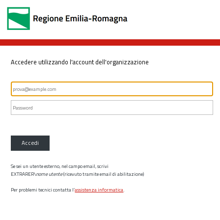
Accedere utilizzando l'account dell'organizzazione
Accedi
Se sei un utente esterno, nel campo email, scrivi
EXTRARER\
nome utente
(ricevuto tramite email di abilitazione)
Per problemi tecnici contatta l’
assistenza informatica
.