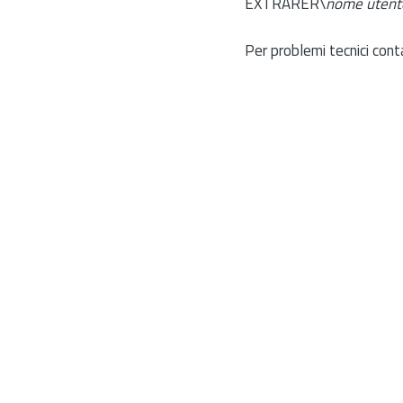
EXTRARER\
nome utent
Per problemi tecnici cont