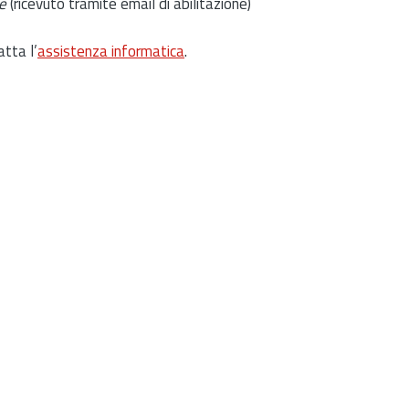
e
(ricevuto tramite email di abilitazione)
atta l’
assistenza informatica
.