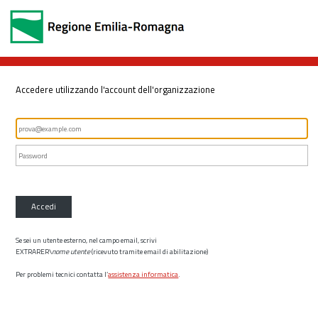
Accedere utilizzando l'account dell'organizzazione
Accedi
Se sei un utente esterno, nel campo email, scrivi
EXTRARER\
nome utente
(ricevuto tramite email di abilitazione)
Per problemi tecnici contatta l’
assistenza informatica
.