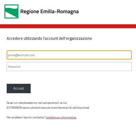
Accedere utilizzando l'account dell'organizzazione
Accedi
Se sei un utente esterno, nel campo email, scrivi
EXTRARER\
nome utente
(ricevuto tramite email di abilitazione)
Per problemi tecnici contatta l’
assistenza informatica
.