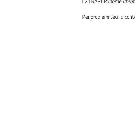
EXTRARER\
nome utent
Per problemi tecnici cont