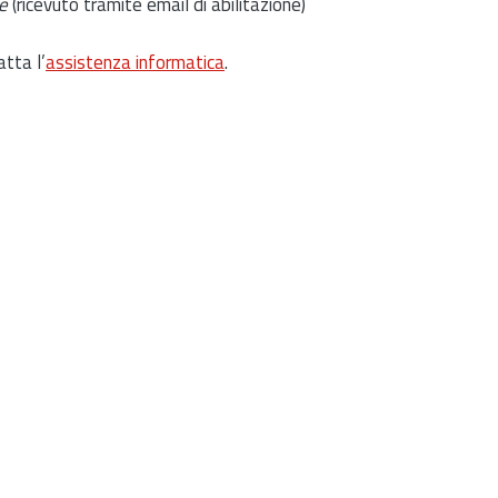
e
(ricevuto tramite email di abilitazione)
atta l’
assistenza informatica
.