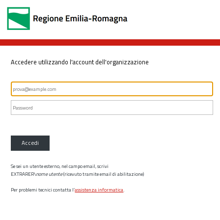
Accedere utilizzando l'account dell'organizzazione
Accedi
Se sei un utente esterno, nel campo email, scrivi
EXTRARER\
nome utente
(ricevuto tramite email di abilitazione)
Per problemi tecnici contatta l’
assistenza informatica
.