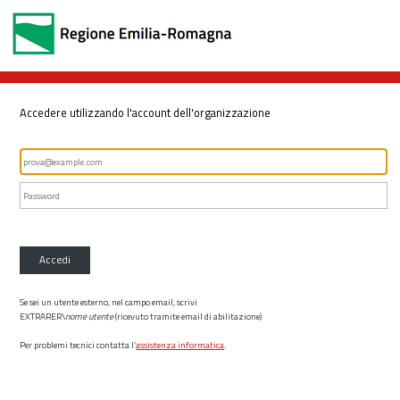
Accedere utilizzando l'account dell'organizzazione
Accedi
Se sei un utente esterno, nel campo email, scrivi
EXTRARER\
nome utente
(ricevuto tramite email di abilitazione)
Per problemi tecnici contatta l’
assistenza informatica
.