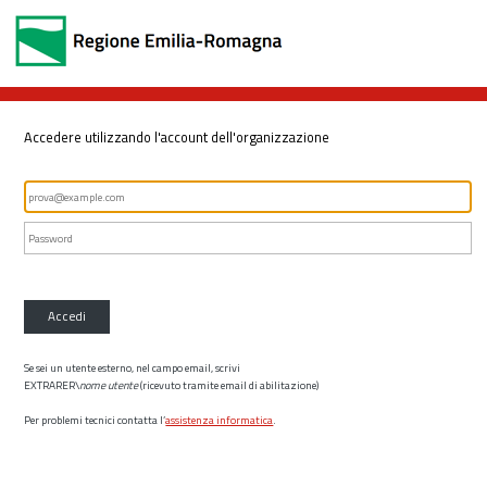
Accedere utilizzando l'account dell'organizzazione
Accedi
Se sei un utente esterno, nel campo email, scrivi
EXTRARER\
nome utente
(ricevuto tramite email di abilitazione)
Per problemi tecnici contatta l’
assistenza informatica
.