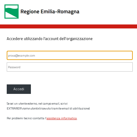
Accedere utilizzando l'account dell'organizzazione
Accedi
Se sei un utente esterno, nel campo email, scrivi
EXTRARER\
nome utente
(ricevuto tramite email di abilitazione)
Per problemi tecnici contatta l’
assistenza informatica
.