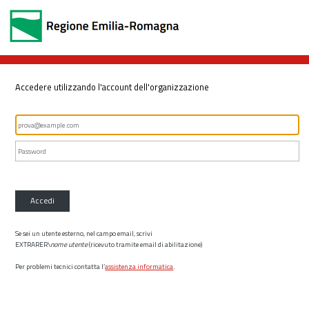
Accedere utilizzando l'account dell'organizzazione
Accedi
Se sei un utente esterno, nel campo email, scrivi
EXTRARER\
nome utente
(ricevuto tramite email di abilitazione)
Per problemi tecnici contatta l’
assistenza informatica
.