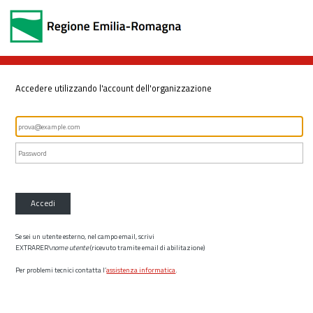
Accedere utilizzando l'account dell'organizzazione
Accedi
Se sei un utente esterno, nel campo email, scrivi
EXTRARER\
nome utente
(ricevuto tramite email di abilitazione)
Per problemi tecnici contatta l’
assistenza informatica
.