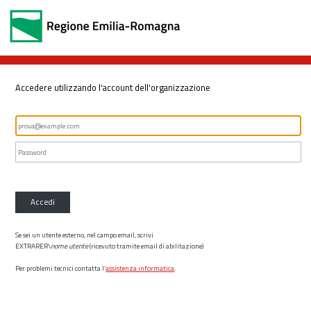
Accedere utilizzando l'account dell'organizzazione
Accedi
Se sei un utente esterno, nel campo email, scrivi
EXTRARER\
nome utente
(ricevuto tramite email di abilitazione)
Per problemi tecnici contatta l’
assistenza informatica
.