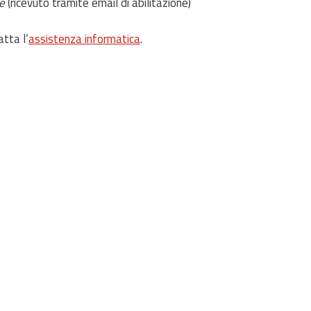
e
(ricevuto tramite email di abilitazione)
atta l’
assistenza informatica
.