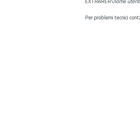
EXTRARER\
nome utent
Per problemi tecnici cont