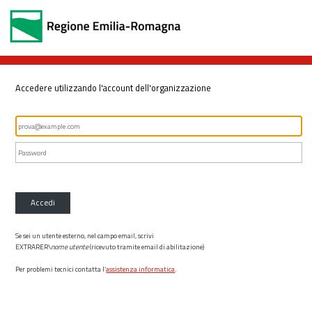
Accedere utilizzando l'account dell'organizzazione
Accedi
Se sei un utente esterno, nel campo email, scrivi
EXTRARER\
nome utente
(ricevuto tramite email di abilitazione)
Per problemi tecnici contatta l’
assistenza informatica
.