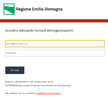
Accedere utilizzando l'account dell'organizzazione
Accedi
Se sei un utente esterno, nel campo email, scrivi
EXTRARER\
nome utente
(ricevuto tramite email di abilitazione)
Per problemi tecnici contatta l’
assistenza informatica
.