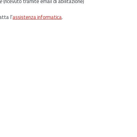
e
(ricevuto tramite email di abilitazione)
atta l’
assistenza informatica
.