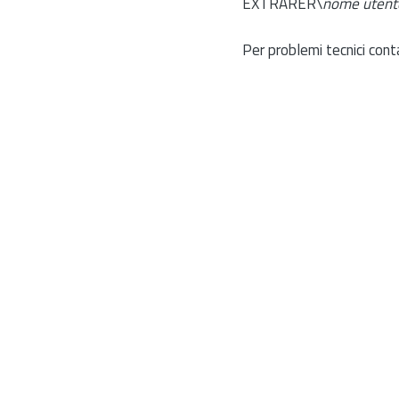
EXTRARER\
nome utent
Per problemi tecnici cont