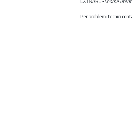
EXTRARER\
nome utent
Per problemi tecnici cont