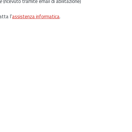
e
(ricevuto tramite email di abilitazione)
atta l’
assistenza informatica
.