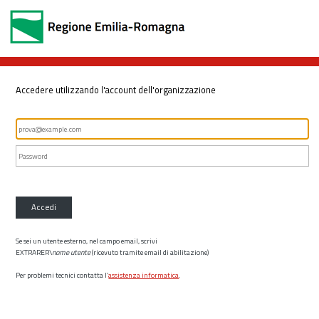
Accedere utilizzando l'account dell'organizzazione
Accedi
Se sei un utente esterno, nel campo email, scrivi
EXTRARER\
nome utente
(ricevuto tramite email di abilitazione)
Per problemi tecnici contatta l’
assistenza informatica
.