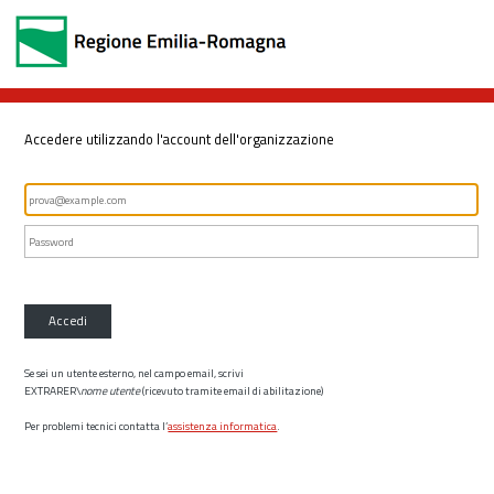
Accedere utilizzando l'account dell'organizzazione
Accedi
Se sei un utente esterno, nel campo email, scrivi
EXTRARER\
nome utente
(ricevuto tramite email di abilitazione)
Per problemi tecnici contatta l’
assistenza informatica
.