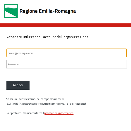
Accedere utilizzando l'account dell'organizzazione
Accedi
Se sei un utente esterno, nel campo email, scrivi
EXTRARER\
nome utente
(ricevuto tramite email di abilitazione)
Per problemi tecnici contatta l’
assistenza informatica
.