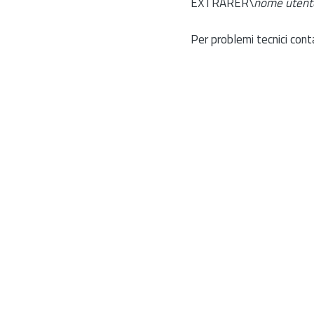
EXTRARER\
nome utent
Per problemi tecnici cont