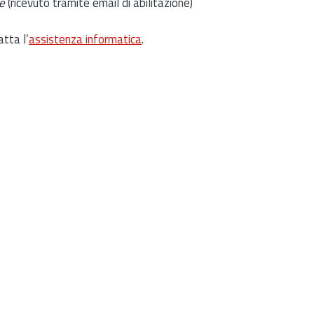
e
(ricevuto tramite email di abilitazione)
atta l’
assistenza informatica
.