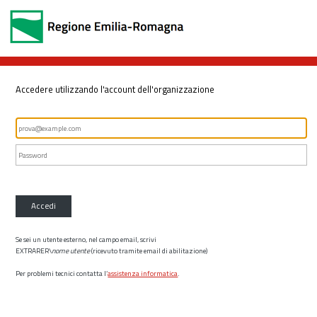
Accedere utilizzando l'account dell'organizzazione
Accedi
Se sei un utente esterno, nel campo email, scrivi
EXTRARER\
nome utente
(ricevuto tramite email di abilitazione)
Per problemi tecnici contatta l’
assistenza informatica
.