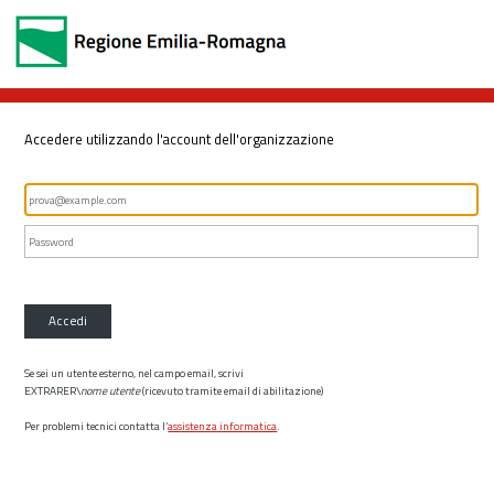
Accedere utilizzando l'account dell'organizzazione
Accedi
Se sei un utente esterno, nel campo email, scrivi
EXTRARER\
nome utente
(ricevuto tramite email di abilitazione)
Per problemi tecnici contatta l’
assistenza informatica
.