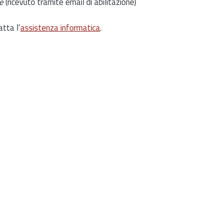
e
(ricevuto tramite email di abilitazione)
atta l’
assistenza informatica
.