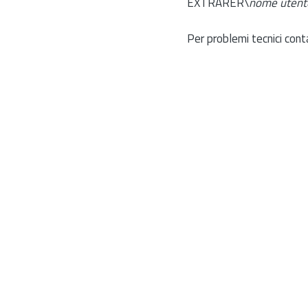
EXTRARER\
nome utent
Per problemi tecnici cont