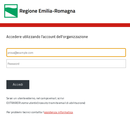
Accedere utilizzando l'account dell'organizzazione
Accedi
Se sei un utente esterno, nel campo email, scrivi
EXTRARER\
nome utente
(ricevuto tramite email di abilitazione)
Per problemi tecnici contatta l’
assistenza informatica
.