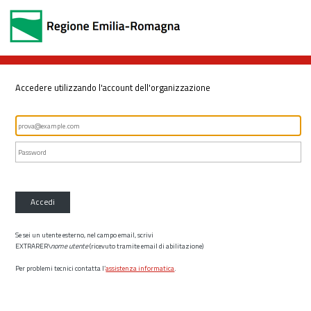
Accedere utilizzando l'account dell'organizzazione
Accedi
Se sei un utente esterno, nel campo email, scrivi
EXTRARER\
nome utente
(ricevuto tramite email di abilitazione)
Per problemi tecnici contatta l’
assistenza informatica
.