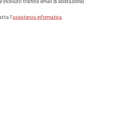
e
(ricevuto tramite email di abilitazione)
atta l’
assistenza informatica
.