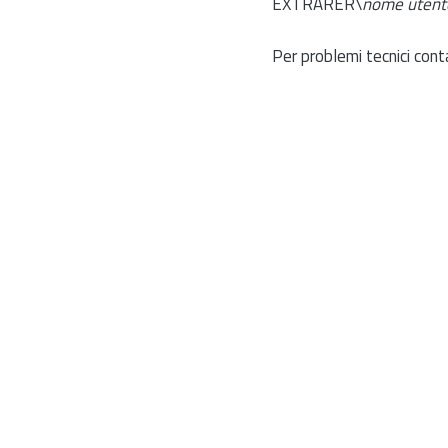
EXTRARER\
nome utent
Per problemi tecnici cont