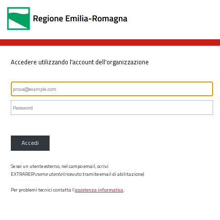
Accedere utilizzando l'account dell'organizzazione
Accedi
Se sei un utente esterno, nel campo email, scrivi
EXTRARER\
nome utente
(ricevuto tramite email di abilitazione)
Per problemi tecnici contatta l’
assistenza informatica
.