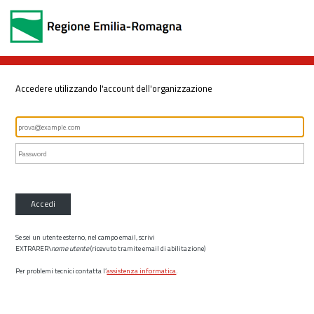
Accedere utilizzando l'account dell'organizzazione
Accedi
Se sei un utente esterno, nel campo email, scrivi
EXTRARER\
nome utente
(ricevuto tramite email di abilitazione)
Per problemi tecnici contatta l’
assistenza informatica
.