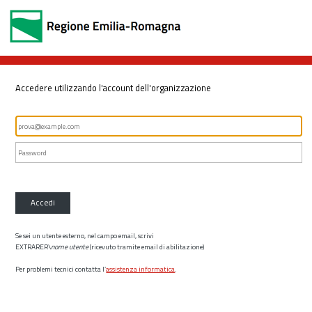
Accedere utilizzando l'account dell'organizzazione
Accedi
Se sei un utente esterno, nel campo email, scrivi
EXTRARER\
nome utente
(ricevuto tramite email di abilitazione)
Per problemi tecnici contatta l’
assistenza informatica
.