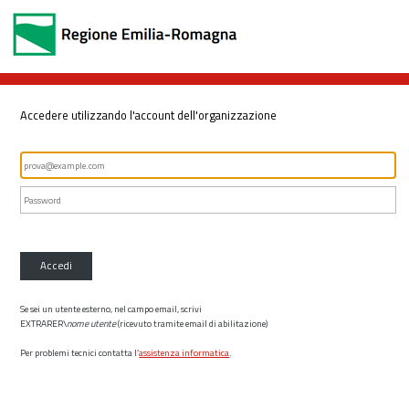
Accedere utilizzando l'account dell'organizzazione
Accedi
Se sei un utente esterno, nel campo email, scrivi
EXTRARER\
nome utente
(ricevuto tramite email di abilitazione)
Per problemi tecnici contatta l’
assistenza informatica
.