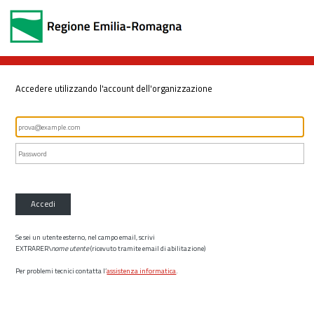
Accedere utilizzando l'account dell'organizzazione
Accedi
Se sei un utente esterno, nel campo email, scrivi
EXTRARER\
nome utente
(ricevuto tramite email di abilitazione)
Per problemi tecnici contatta l’
assistenza informatica
.