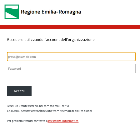
Accedere utilizzando l'account dell'organizzazione
Accedi
Se sei un utente esterno, nel campo email, scrivi
EXTRARER\
nome utente
(ricevuto tramite email di abilitazione)
Per problemi tecnici contatta l’
assistenza informatica
.