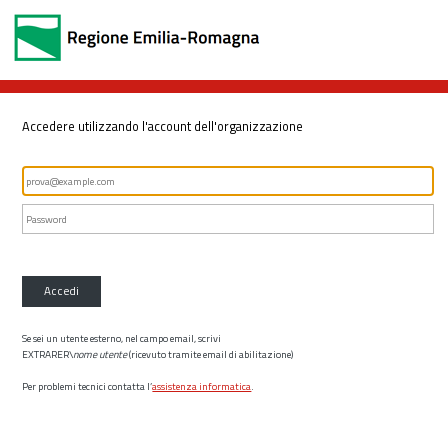
Accedere utilizzando l'account dell'organizzazione
Accedi
Se sei un utente esterno, nel campo email, scrivi
EXTRARER\
nome utente
(ricevuto tramite email di abilitazione)
Per problemi tecnici contatta l’
assistenza informatica
.