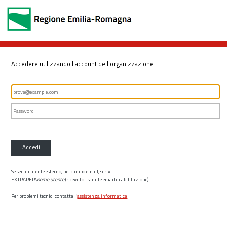
Accedere utilizzando l'account dell'organizzazione
Accedi
Se sei un utente esterno, nel campo email, scrivi
EXTRARER\
nome utente
(ricevuto tramite email di abilitazione)
Per problemi tecnici contatta l’
assistenza informatica
.