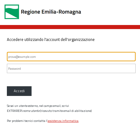
Accedere utilizzando l'account dell'organizzazione
Accedi
Se sei un utente esterno, nel campo email, scrivi
EXTRARER\
nome utente
(ricevuto tramite email di abilitazione)
Per problemi tecnici contatta l’
assistenza informatica
.