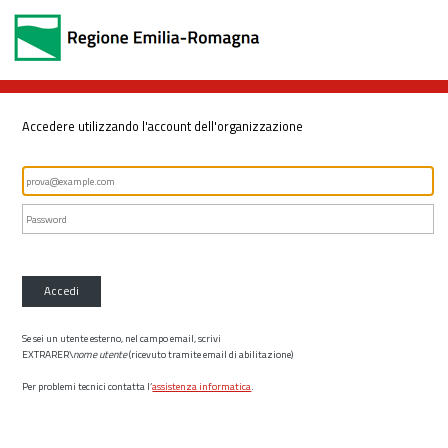
Accedere utilizzando l'account dell'organizzazione
Accedi
Se sei un utente esterno, nel campo email, scrivi
EXTRARER\
nome utente
(ricevuto tramite email di abilitazione)
Per problemi tecnici contatta l’
assistenza informatica
.