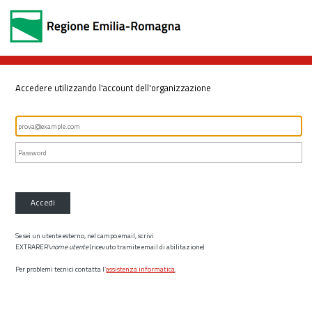
Accedere utilizzando l'account dell'organizzazione
Accedi
Se sei un utente esterno, nel campo email, scrivi
EXTRARER\
nome utente
(ricevuto tramite email di abilitazione)
Per problemi tecnici contatta l’
assistenza informatica
.