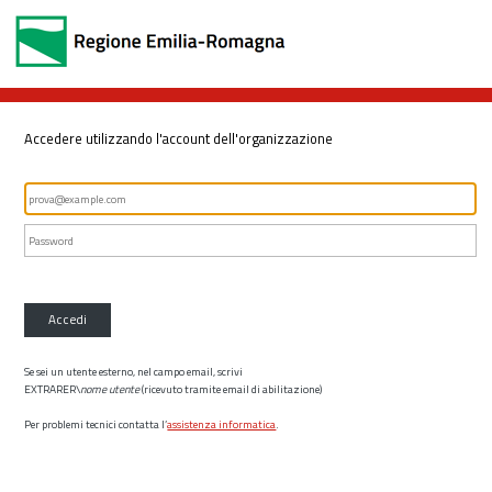
Accedere utilizzando l'account dell'organizzazione
Accedi
Se sei un utente esterno, nel campo email, scrivi
EXTRARER\
nome utente
(ricevuto tramite email di abilitazione)
Per problemi tecnici contatta l’
assistenza informatica
.