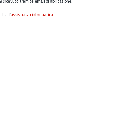
e
(ricevuto tramite email di abilitazione)
atta l’
assistenza informatica
.