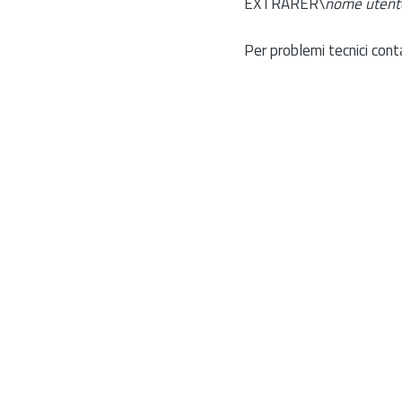
EXTRARER\
nome utent
Per problemi tecnici cont