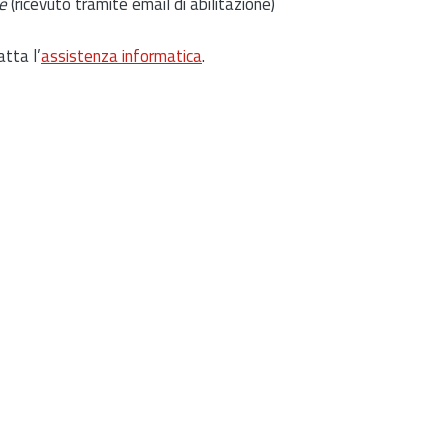
e
(ricevuto tramite email di abilitazione)
atta l’
assistenza informatica
.