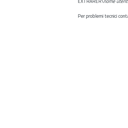
EXTRARER\
nome utent
Per problemi tecnici cont